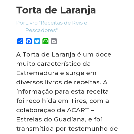
Planeamento Estratégico
Cascais Próxima
Governação
Agenda do executivo
Torta de Laranja
VISITAR
Reabilitação urbana
Mobilidade
Livro "Receitas de Reis e
ESTUDAR
Urbanismo
Qualidade de vida
Pescadores"
Sociedade & Educação
TEMPOS LIVRES
S
F
T
W
E
h
a
w
h
m
MOBILIDADE
a
c
i
a
a
A Torta de Laranja é um doce
r
e
t
t
i
muito característico da
e
b
t
s
l
INVESTIR EM CASCAIS
o
e
A
Estremadura e surge em
o
r
p
SERVIÇOS
diversos livros de receitas. A
k
p
informação para esta receita
MAPA DO PORTAL
foi recolhida em Tires, com a
colaboração da ACART –
Estrelas do Guadiana, e foi
transmitida por testemunho de