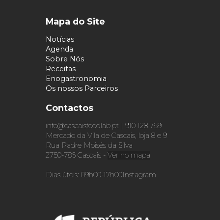
Mapa do Site
Notícias
Agenda
Sobre Nós
Receitas
Enogastronomia
Os nossos Parceiros
Contactos
info@cascaisfoodlab.pt | 910 128 769
Mercado da Vila de Cascais, loja 8 e 9
Rua Padre Moisés da Silva
2750-786 Cascais -
Ver no mapa
Dias úteis: 09h00-17h00
Instagram