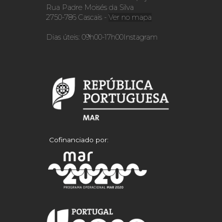
Rua Padre Moisés da Silva
2750-786 Cascais -
Ver no mapa
Dias úteis: 09h00-17h00
Instagram
Cofinanciado por: