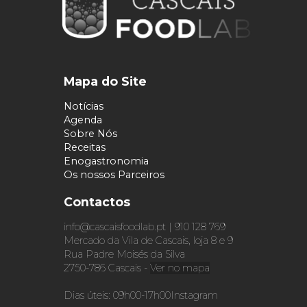
Mapa do Site
Notícias
Agenda
Sobre Nós
Receitas
Enogastronomia
Os nossos Parceiros
Contactos
info@cascaisfoodlab.pt | 910 128 769
Mercado da Vila de Cascais, loja 8 e 9
Rua Padre Moisés da Silva
2750-786 Cascais -
Ver no mapa
Dias úteis: 09h00-17h00
Instagram