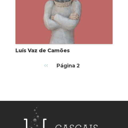
Luís Vaz de Camões
Paginação
Página
‹‹
Página 2
anterior