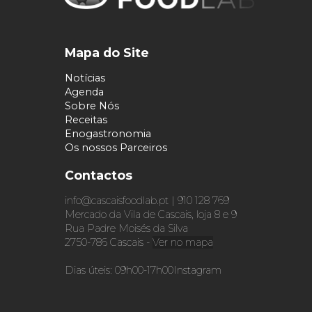
Mapa do Site
Notícias
Agenda
Sobre Nós
Receitas
Enogastronomia
Os nossos Parceiros
Contactos
info@cascaisfoodlab.pt | 910 128 769
Mercado da Vila de Cascais, loja 8 e 9
Rua Padre Moisés da Silva
2750-786 Cascais -
Ver no mapa
Dias úteis: 09h00-17h00
Instagram