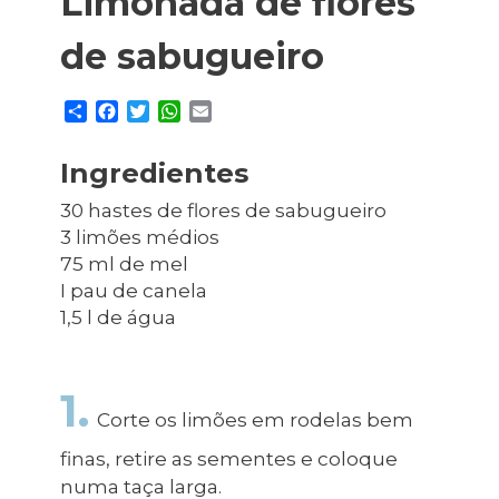
Limonada de flores
Planeamento Estratégico
Cascais Próxima
Governação
Agenda do executivo
VISITAR
de sabugueiro
Reabilitação urbana
Mobilidade
ESTUDAR
Urbanismo
Qualidade de vida
S
F
T
W
E
h
a
w
h
m
Sociedade & Educação
TEMPOS LIVRES
a
c
i
a
a
Ingredientes
r
e
t
t
i
MOBILIDADE
e
b
t
s
l
30 hastes de flores de sabugueiro
o
e
A
3 limões médios
INVESTIR EM CASCAIS
o
r
p
75 ml de mel
k
p
I pau de canela
SERVIÇOS
1,5 l de água
MAPA DO PORTAL
1.
Corte os limões em rodelas bem
finas, retire as sementes e coloque
numa taça larga.