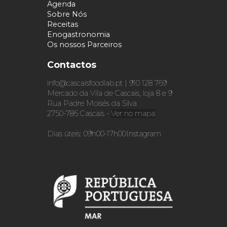
Agenda
Sobre Nós
Receitas
Enogastronomia
Os nossos Parceiros
Contactos
info@cascaisfoodlab.pt | 910 128 769
Mercado da Vila de Cascais, loja 8 e 9
Rua Padre Moisés da Silva
2750-786 Cascais -
Ver no mapa
Dias úteis: 09h00-17h00
Instagram