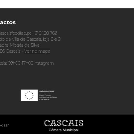
actos
ascaisfoodlab.pt | 910 128 769
o da Vila de Cascais, loja 8 e 9
dre Moisés da Silva
86 Cascais -
Ver no mapa
teis: 09h00-17h00
Instagram
OKIES"