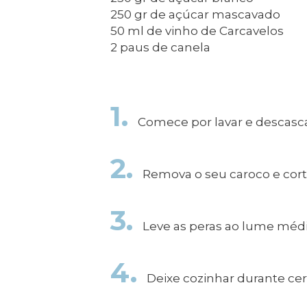
Todos os s
250 gr de açúcar mascavado
Serviços O
50 ml de vinho de Carcavelos
Atendimen
2 paus de canela
Perguntas
1.
Comece por lavar e descasca
2.
Remova o seu caroco e cor
3.
Leve as peras ao lume médi
4.
Deixe cozinhar durante cerca