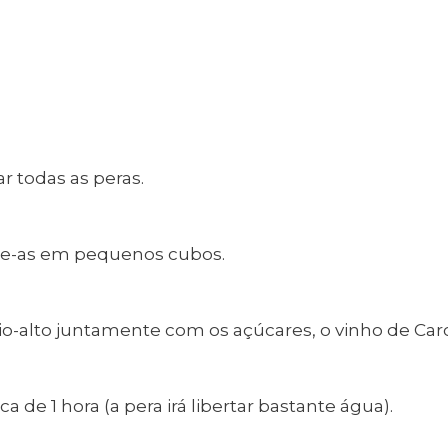
erviços
Rede municipal
nline
Transportes
to presencial
Estacionamento
 frequentes
Mais serviços
Quem somos
Loja
r todas as peras.
te-as em pequenos cubos.
o-alto juntamente com os açúcares, o vinho de Carc
 de 1 hora (a pera irá libertar bastante água).