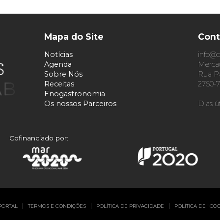
Mapa do Site
Cont
Notícias
info@c
Agenda
Mercad
Sobre Nós
Rua Pa
Receitas
2750-7
Enogastronomia
Os nossos Parceiros
Dias ú
Cofinanciado por:
PORTAL
TERMOS E CONDIÇÕES
POLÍTICA DE PRIVACIDADE
POLÍTICA DE "CO