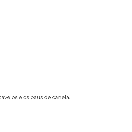
Dê-me ideias
Loja Visit Cascais
TimeOut Cascais
avelos e os paus de canela.