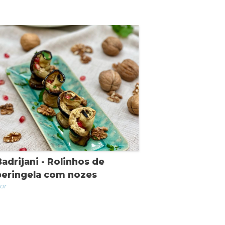
Badrijani - Rolinhos de
beringela com nozes