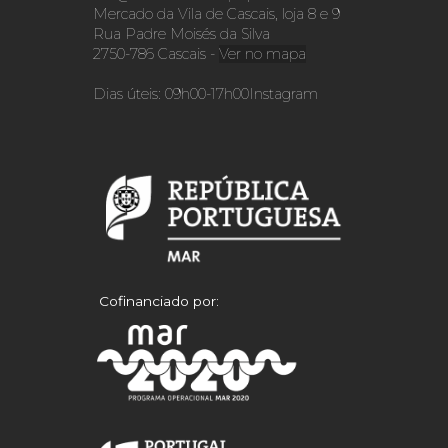
Mercado da Vila de Cascais, loja 8 e 9
Rua Padre Moisés da Silva
2750-786 Cascais -
Ver no mapa
Dias úteis: 09h00-17h00
Instagram
Cofinanciado por: