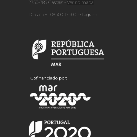
2750-786 Cascais -
Ver no mapa
Dias úteis: 09h00-17h00
Instagram
Cofinanciado por: