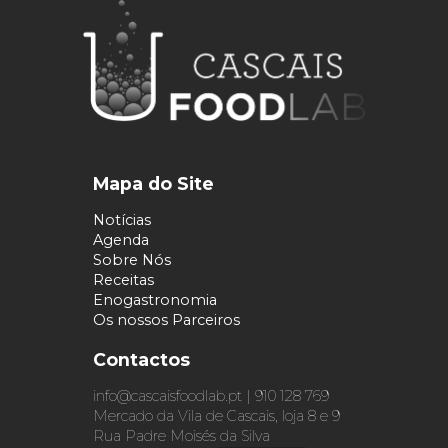
Mapa do Site
Notícias
Agenda
Sobre Nós
Receitas
Enogastronomia
Os nossos Parceiros
Contactos
info@cascaisfoodlab.pt | 910 128 769
Mercado da Vila de Cascais, loja 8 e 9
Rua Padre Moisés da Silva