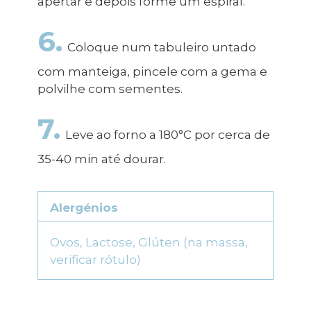
apertar e depois forme um espiral.
6.
Coloque num tabuleiro untado
com manteiga, pincele com a gema e
polvilhe com sementes.
7.
Leve ao forno a 180°C por cerca de
35-40 min até dourar.
Alergénios
Ovos, Lactose, Gl
ú
ten (na massa,
verificar r
ó
tulo)