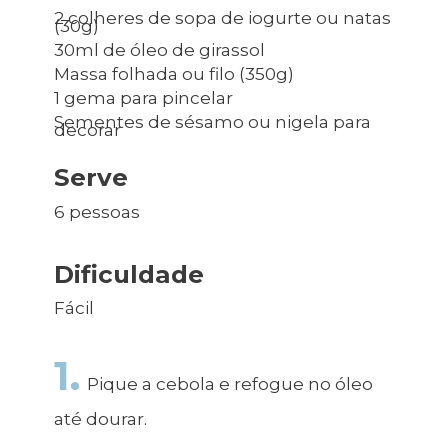
2 colheres de sopa de iogurte ou natas
(30g)
30ml de óleo de girassol
Massa folhada ou filo (350g)
1 gema para pincelar
Sementes de sésamo ou nigela para
decorar
Serve
6 pessoas
Dificuldade
Fácil
1.
Pique a cebola e refogue no óleo
até dourar.