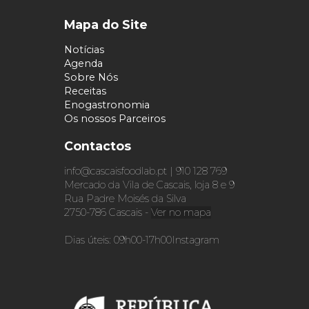
Mapa do Site
Notícias
Agenda
Sobre Nós
Receitas
Enogastronomia
Os nossos Parceiros
Contactos
info@cascaisfoodlab.pt | 910 128 769
Mercado da Vila de Cascais, loja 8 e 9
Rua Padre Moisés da Silva
2750-786 Cascais -
Ver no mapa
Dias úteis: 09h00-17h00
Instagram