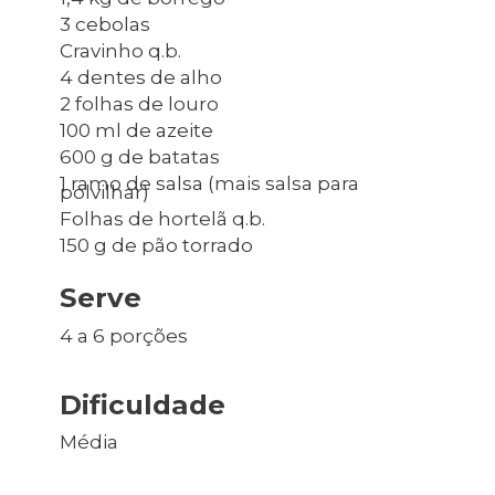
3 cebolas
Cravinho q.b.
4 dentes de alho
2 folhas de louro
100 ml de azeite
600 g de batatas
1 ramo de salsa (mais salsa para
polvilhar)
Folhas de hortelã q.b.
150 g de pão torrado
Serve
4 a 6 porções
Dificuldade
Média