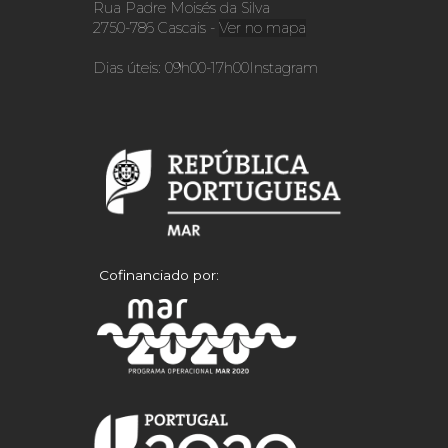
Rua Padre Moisés da Silva
2750-786 Cascais -
Ver no mapa
Dias úteis: 09h00-17h00
Instagram
Cofinanciado por: