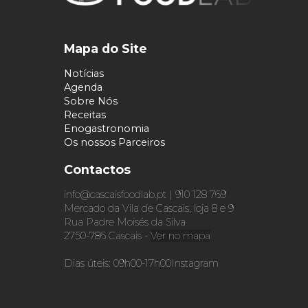
Mapa do Site
Notícias
Agenda
Sobre Nós
Receitas
Enogastronomia
Os nossos Parceiros
Contactos
info@cascaisfoodlab.pt | 910 128 769
Mercado da Vila de Cascais, loja 8 e 9
Rua Padre Moisés da Silva
2750-786 Cascais -
Ver no mapa
Dias úteis: 09h00-17h00
Instagram