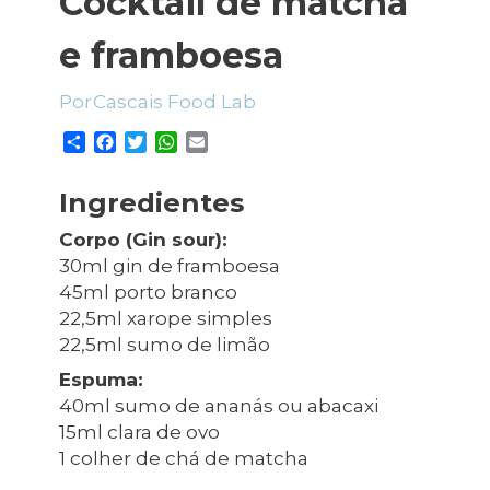
Cocktail de matcha
Planeamento Estratégico
Cascais Próxima
Governação
Agenda do executivo
VISITAR
e framboesa
Reabilitação urbana
Mobilidade
ESTUDAR
Urbanismo
Qualidade de vida
Cascais Food Lab
Sociedade & Educação
TEMPOS LIVRES
S
F
T
W
E
h
a
w
h
m
a
c
i
a
a
MOBILIDADE
Ingredientes
r
e
t
t
i
e
b
t
s
l
INVESTIR EM CASCAIS
Corpo (Gin sour):
o
e
A
30ml gin de framboesa
o
r
p
SERVIÇOS
45ml porto branco
k
p
22,5ml xarope simples
22,5ml sumo de limão
MAPA DO PORTAL
Espuma:
40ml sumo de ananás ou abacaxi
15ml clara de ovo
1 colher de chá de matcha