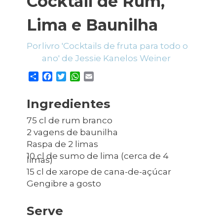
Cocktail de Rum,
Planeamento Estratégico
Cascais Próxima
Governação
Agenda do executivo
VISITAR
Lima e Baunilha
Reabilitação urbana
Mobilidade
ESTUDAR
Urbanismo
Qualidade de vida
livro 'Cocktails de fruta para todo o
ano' de Jessie Kanelos Weiner
Sociedade & Educação
TEMPOS LIVRES
S
F
T
W
E
MOBILIDADE
h
a
w
h
m
a
c
i
a
a
Ingredientes
r
e
t
t
i
INVESTIR EM CASCAIS
e
b
t
s
l
75 cl de rum branco
o
e
A
SERVIÇOS
2 vagens de baunilha
o
r
p
Raspa de 2 limas
k
p
10 cl de sumo de lima (cerca de 4
limas)
MAPA DO PORTAL
15 cl de xarope de cana-de-açúcar
Gengibre a gosto
Serve