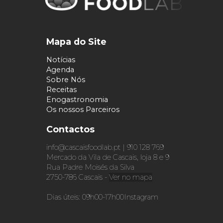
Mapa do Site
Notícias
Agenda
Sobre Nós
Receitas
Enogastronomia
Os nossos Parceiros
Contactos
info@cascaisfoodlab.pt | 910 128 769
Mercado da Vila de Cascais, loja 8 e 9
Rua Padre Moisés da Silva
2750-786 Cascais -
Ver no mapa
Dias úteis: 09h00-17h00
Instagram