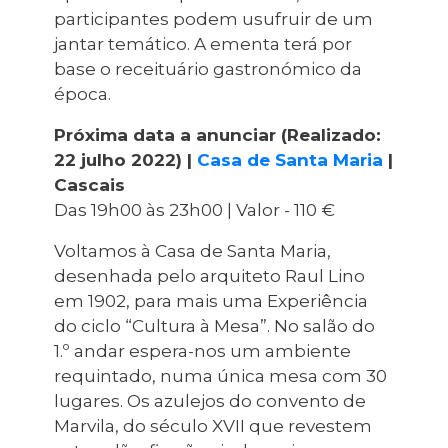
Planeamento Estratégico
Cascais Próxima
participantes podem usufruir de um
Governação
Agenda do executivo
VISITAR
jantar temático. A ementa terá por
Reabilitação urbana
Mobilidade
base o receituário gastronómico da
ESTUDAR
Urbanismo
Qualidade de vida
época.
Sociedade & Educação
TEMPOS LIVRES
Próxima data a anunciar (Realizado:
22 julho 2022) |
Casa de Santa Maria
|
MOBILIDADE
Cascais
Das 19h00 às 23h00 | Valor - 110 €
INVESTIR EM CASCAIS
Voltamos à Casa de Santa Maria,
SERVIÇOS
desenhada pelo arquiteto Raul Lino
em 1902, para mais uma Experiência
do ciclo “Cultura à Mesa”. No salão do
MAPA DO PORTAL
1.º andar espera-nos um ambiente
requintado, numa única mesa com 30
lugares. Os azulejos do convento de
Marvila, do século XVII que revestem