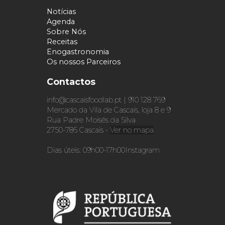
Notícias
Agenda
Sobre Nós
Receitas
Enogastronomia
Os nossos Parceiros
Contactos
info@cascaisfoodlab.pt | 910 128 769
Mercado da Vila de Cascais, loja 8 e 9
Rua Padre Moisés da Silva
2750-786 Cascais -
Ver no mapa
Dias úteis: 09h00-17h00
Instagram