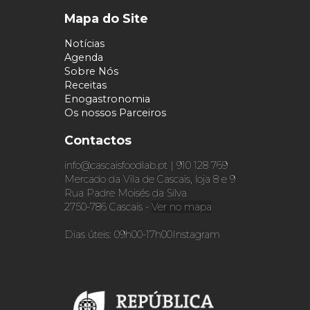
Mapa do Site
Notícias
Agenda
Sobre Nós
Receitas
Enogastronomia
Os nossos Parceiros
Contactos
info@cascaisfoodlab.pt | 910 128 769
Mercado da Vila de Cascais, loja 8 e 9
Rua Padre Moisés da Silva
2750-786 Cascais -
Ver no mapa
Dias úteis: 09h00-17h00
Instagram